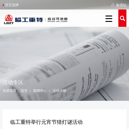
语言选择
集团站
关于重特
重特简介
举报受理
新闻中心
产品中心
服务支持
人力资源

重特简介
重特简介
举报制度
重特新闻
装载机系列
服务介绍
人才战略
全球重特
领导关怀
侵权举报
媒体聚焦
新能源系列
服务品牌
人才招聘
企业文化
企业荣誉
我要举报
影像重特
农补系列
服务网点
人才培养
社会责任
发展历程
活动专区
经销商查询
操作保养
联系我们
美丽重特
施工案例
活动专区
当前位置：
首页
>
新闻中心
>
活动详细
举报受理
临工重特举行元宵节猜灯谜活动