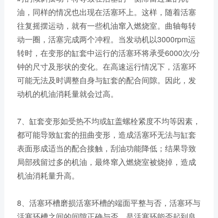
油，同样的情况也出现在活塞环上。这样，随着活塞
往复摇摆运动，就有一些机油窜入燃烧室。曲轴每转
动一圈，活塞完成两个冲程。当发动机以3000rpm运
转时，在变形的缸套中运行的活塞环将承受6000次/分
钟的尺寸及形状的变化。在高速运行情况下，活塞环
可能无法及时调整自身与缸套的配合间隙。因此，发
动机的机油消耗量就会过高。
7、缸套变形如受热不均或缸盖螺栓紧度不均等因素，
都可能导致缸套的扭曲变形，造成活塞环无法与缸套
表面形成适当的配合接触，刮油功能降低；结果导致
局部残留过多的机油，最终窜入燃烧室被烧掉，造成
机油消耗量升高。
8、活塞环槽磨损活塞环槽的端面平整与否，活塞环与
活塞环槽之间的间隙正确与否，是活塞环能否起到良