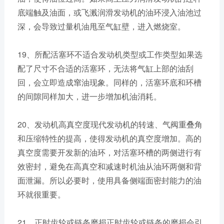
底端触及油面，或飞溅润滑发动机的油环浸入油池过
深，会导致过量机油甩至气缸壁，进入燃烧室。
19、所配活塞环不适合发动机类型或工作类型如果选
配了尺寸不合适的活塞环，无法将气缸上部的油刮
回，会立即造成窜油现象。同样的，活塞环底和环槽
的间隙同样加大，进一步增加机油消耗。
20、发动机高真空度现代发动机的转速、气阀重叠角
和压缩特性的提高，使得发动机的真空度增加。高的
真空度需要开发新的油环，对活塞环槽的两侧进行有
效密封，避免在高真空和减速时机油从油环两侧和背
面泄漏。所以必要时，使用具备侧端面密封能力的油
环就很重要。
21、正时齿轮或链条磨损正时齿轮或链条的磨损会引