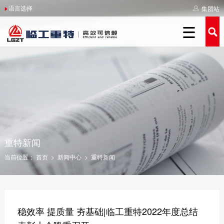
语言选择
集团站
关于重特
重特简介
举报受理
新闻中心
产品中心
服务支持
人力资源

重特简介
重特简介
举报制度
重特新闻
装载机系列
服务介绍
人才战略
全球重特
领导关怀
侵权举报
媒体聚焦
新能源系列
服务品牌
人才招聘
企业文化
企业荣誉
我要举报
影像重特
农补系列
服务网点
人才培养
社会责任
发展历程
活动专区
经销商查询
操作保养
联系我们
美丽重特
施工案例
重特新闻
当前位置：
首页
>
新闻中心
>
重特新闻
举报受理
稳效率 提质量 夯基础|临工重特2022年度总结