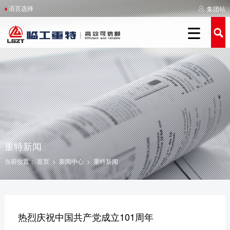
语言选择
集团站
关于重特
重特简介
举报受理
新闻中心
产品中心
服务支持
人力资源

重特简介
重特简介
举报制度
重特新闻
装载机系列
服务介绍
人才战略
全球重特
领导关怀
侵权举报
媒体聚焦
新能源系列
服务品牌
人才招聘
企业文化
企业荣誉
我要举报
影像重特
农补系列
服务网点
人才培养
社会责任
发展历程
活动专区
经销商查询
操作保养
联系我们
美丽重特
施工案例
重特新闻
当前位置：
首页
>
新闻中心
>
重特新闻
举报受理
热烈庆祝中国共产党成立101周年