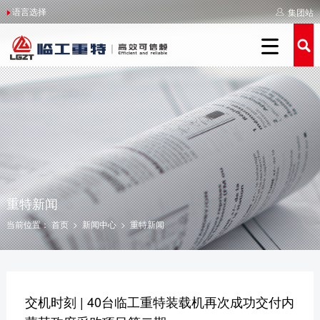
语言选择
集团站
关于重特
重特简介
举报受理
新闻中心
产品中心
服务支持
人力资源

重特简介
重特简介
举报制度
重特新闻
装载机系列
服务介绍
人才战略
全球重特
领导关怀
侵权举报
媒体聚焦
新能源系列
服务品牌
人才招聘
企业文化
企业荣誉
我要举报
影像重特
农补系列
服务网点
人才培养
社会责任
发展历程
活动专区
经销商查询
操作保养
联系我们
美丽重特
施工案例
重特新闻
当前位置：
首页
>
新闻中心
>
重特新闻
举报受理
交机时刻 | 40台临工重特装载机再次成功交付内